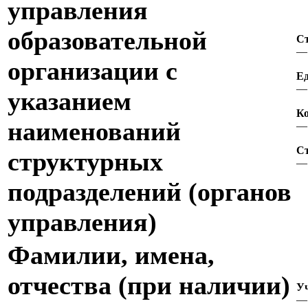
управления
образовательной
Ст
— 
организации с
Ед
— 
указанием
Ко
наименований
— 
Ст
структурных
— 
подразделений (органов
управления)
Фамилии, имена,
отчества (при наличии)
Уч
— 