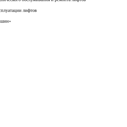
сплуатации лифтов
ашин»