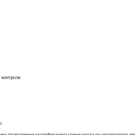
 контроля
ю
мма (повышения квалификации) специалиста по организации те