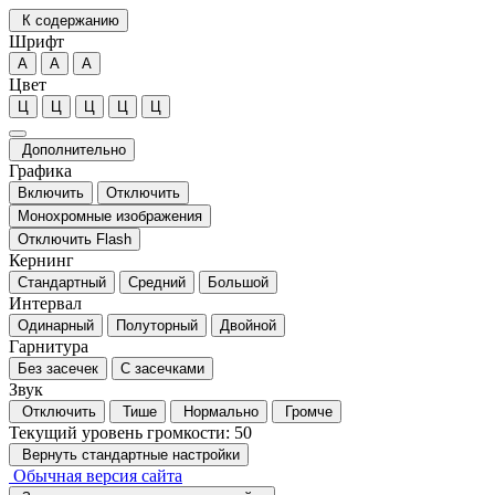
К содержанию
Шрифт
А
А
А
Цвет
Ц
Ц
Ц
Ц
Ц
Дополнительно
Графика
Включить
Отключить
Монохромные изображения
Отключить Flash
Кернинг
Стандартный
Средний
Большой
Интервал
Одинарный
Полуторный
Двойной
Гарнитура
Без засечек
С засечками
Звук
Отключить
Тише
Нормально
Громче
Текущий уровень громкости:
50
Вернуть стандартные настройки
Обычная версия сайта